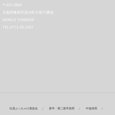
〒621-0804
京都府亀岡市追分町大堀71番地
WORLD TOWER2F
TEL:0771-25-1557
社員ぶっちゃけ座談会
新卒・第二新卒採用
中途採用